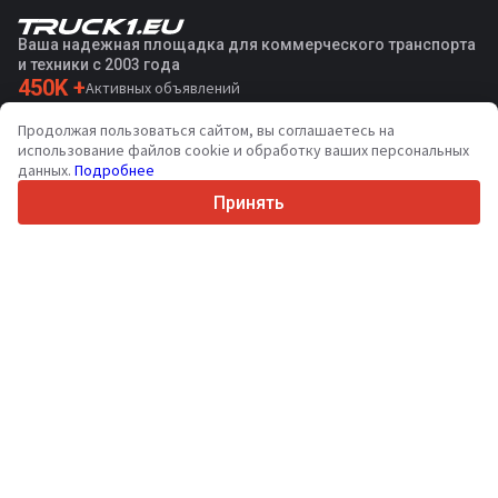
Ваша надежная площадка для коммерческого транспорта
и техники с 2003 года
450K +
Активных объявлений
70+
Стран по всему миру
Продолжая пользоваться сайтом, вы соглашаетесь на
36
Поддерживаемых языков
использование файлов cookie и обработку ваших персональных
данных.
Подробнее
4.7/5
Trustpilot
Принять
Продавцам
Услуги по продвижению
Цены на платные услуги сайта
Поддержка
Покупателям
Отзывы о брендах
Выставки