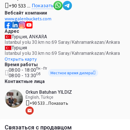
Показать
+90 533 ...
Вебсайт компании
www.galenbuckets.com
Адрес
Турция, ANKARA
İstanbul yolu 30.km no:69 Saray/Kahramankazan/Ankara
Турция
İstanbul yolu 30.km no:69 Saray/Kahramankazan/Ankara
Открыть карту
Время работы
Пн - Пт
08:00 - 18:00
Местное время дилера
Сб
08:00 - 13:30
Контактные лица
Orkun Batuhan YILDIZ
English, Türkçe
+90 533 ...
Показать
Связаться с продавцом