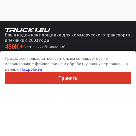
Ваша надежная площадка для коммерческого транспорта
и техники с 2003 года
450K +
Активных объявлений
70+
Стран по всему миру
Продолжая пользоваться сайтом, вы соглашаетесь на
36
Поддерживаемых языков
использование файлов cookie и обработку ваших персональных
данных.
Подробнее
4.7/5
Trustpilot
Принять
Продавцам
Услуги по продвижению
Цены на платные услуги сайта
Поддержка
Покупателям