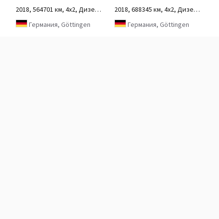
2018, 564701 км, 4х2, Дизель, 2-осный
2018, 688345 км, 4х2, Дизель, 2-осный
Германия, Göttingen
Германия, Göttingen