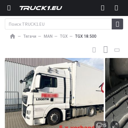
Тягачи
MAN
TGX
TGX 18.500
21 600
EUR
ТЯГАЧ
MAN TGX 18.500 4X2 LLS TGX 18.500 4X2 LLS,
Retarder, Vollumer
15