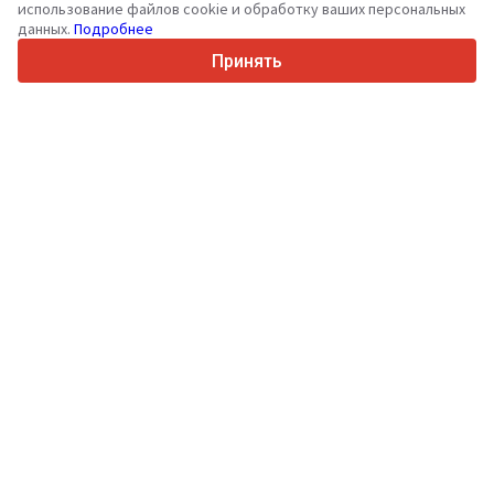
использование файлов cookie и обработку ваших персональных
данных.
Подробнее
Ваша надежная площадка для коммерческого транспорта
Принять
и техники с 2003 года
450K +
Активных объявлений
70+
Стран по всему миру
Связаться
36
Поддерживаемых языков
4.7/5
Trustpilot
Продавцам
Услуги по продвижению
Цены на платные услуги сайта
Поддержка
Покупателям
Отзывы о брендах
Выставки