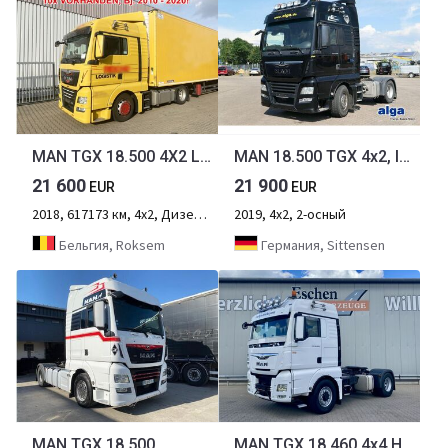
MAN TGX 18.500 4X2 LLS TGX 18.500 4X2 LLS, Retarder, Vollumer
MAN 18.500 TGX 4x2, Intarder, Hydr.,Liege,Standklima
21 600
21 900
EUR
EUR
2018, 617173 км, 4х2, Дизель, 2-осный
2019, 4х2, 2-осный
Бельгия, Roksem
Германия, Sittensen
MAN TGX 18.500
MAN TGX 18.460 4x4 H BL