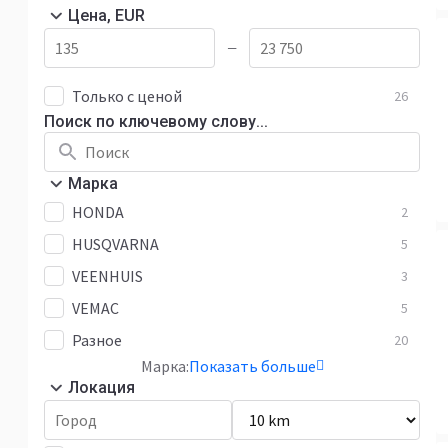
Цена, EUR
—
Только с ценой
26
Поиск по ключевому слову...
Марка
HONDA
2
HUSQVARNA
5
VEENHUIS
3
VEMAC
5
Разное
20
Марка:
Показать больше
Локация