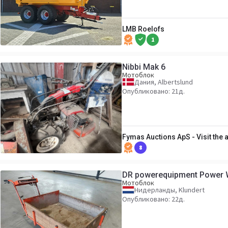
LMB Roelofs
1
Nibbi Mak 6
Мотоблок
Дания, Albertslund
Опубликовано: 21д.
Fymas Auctions ApS - Visit the
8
DR powerequipment Power
Мотоблок
Нидерланды, Klundert
Опубликовано: 22д.