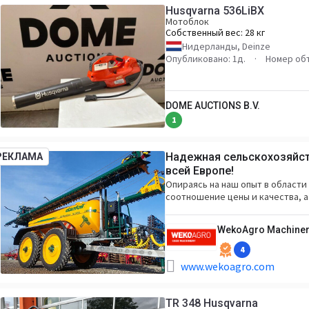
Husqvarna 536LiBX
Мотоблок
Собственный вес:
28 кг
Нидерланды, Deinze
Опубликовано: 1д.
Номер объ
DOME AUCTIONS B.V.
1
Надежная сельскохозяйств
РЕКЛАМА
всей Европе!
Опираясь на наш опыт в области
соотношение цены и качества, 
WekoAgro Machiner
4
www.wekoagro.com
TR 348 Husqvarna