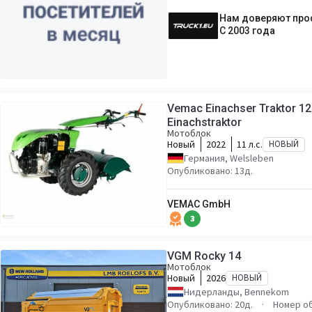
Нам доверяют пр
С 2003 года
Vemac Einachser Traktor 1
Einachstraktor
Мотоблок
Новый
2022
11 л.с.
НОВЫЙ
Германия, Welsleben
Опубликовано: 13д.
VEMAC GmbH
3
VGM Rocky 14
Мотоблок
Новый
2026
НОВЫЙ
Нидерланды, Bennekom
Опубликовано: 20д.
Номер о