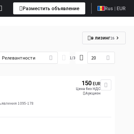
Разместить объявление
Rus
| EUR
в лизинг
26
Релевантности
20
1
/
3
150
EUR
Цена без НДС
Аукцион
явления 1095-178