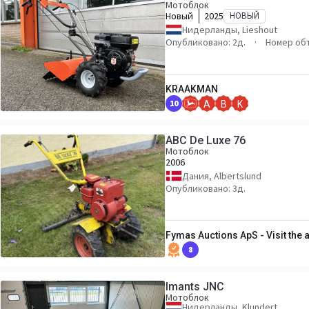
Мотоблок
Новый
2025
НОВЫЙ
Нидерланды, Lieshout
Опубликовано: 2д.
Номер об
KRAAKMAN
10
A
B
K
ABC De Luxe 76
Мотоблок
2006
Дания, Albertslund
Опубликовано: 3д.
Fymas Auctions ApS - Visit the
8
Imants JNC
Мотоблок
Нидерланды, Klundert