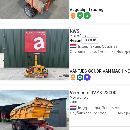
Augustijn Trading
1
KWS
Мотоблок
Новый
НОВЫЙ
Нидерланды, Goudriaan
Опубликовано: 1мес.
Номер 
AANTJES GOUDRIAAN MACHINER
8
Veenhuis JVZK 22000
Мотоблок
2001
Нидерланды, Bennekom
Опубликовано: 1мес.
Номер 