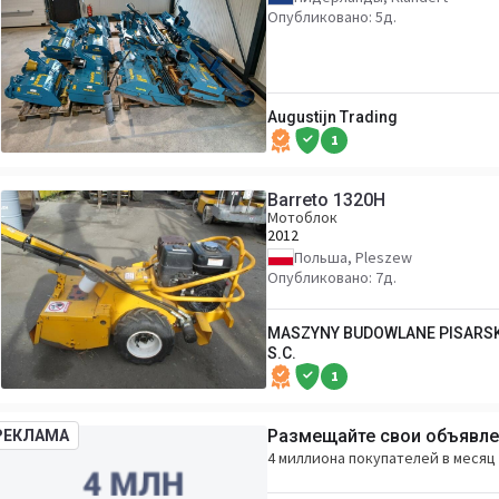
Опубликовано: 5д.
Augustijn Trading
1
Barreto 1320H
Мотоблок
2012
Польша, Pleszew
Опубликовано: 7д.
MASZYNY BUDOWLANE PISARSK
S.C.
1
Размещайте свои объявлен
РЕКЛАМА
4 миллиона покупателей в месяц 