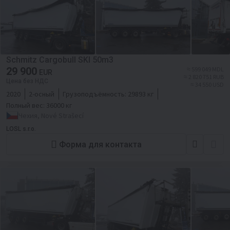
Schmitz Cargobull SKI 50m3
29 900
≈ 599 049 MDL
EUR
≈ 2 820 751 RUB
Цена без НДС
≈ 34 550 USD
2020
2-осный
Грузоподъёмность:
29893 кг
Полный вес:
36000 кг
Чехия, Nové Strašecí
LOSL s.r.o.
Форма для контакта