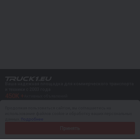
Ваша надежная площадка для коммерческого транспорта
и техники с 2003 года
450K +
Активных объявлений
70+
Стран по всему миру
Продолжая пользоваться сайтом, вы соглашаетесь на
36
Поддерживаемых языков
использование файлов cookie и обработку ваших персональных
данных.
Подробнее
4.7/5
Trustpilot
Принять