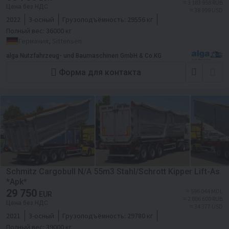
≈ 3 183 958 RUB
Цена без НДС
≈ 38 999 USD
2022
3-осный
Грузоподъёмность:
29556 кг
Полный вес:
36000 кг
Германия, Sittensen
alga Nutzfahrzeug- und Baumaschinen GmbH & Co.KG
Форма для контакта
Schmitz Cargobull N/A 55m3 Stahl/Schrott Kipper Lift-As
*Apk*
29 750
≈ 596 044 MDL
EUR
≈ 2 806 600 RUB
Цена без НДС
≈ 34 377 USD
2021
3-осный
Грузоподъёмность:
29780 кг
Полный вес:
39000 кг