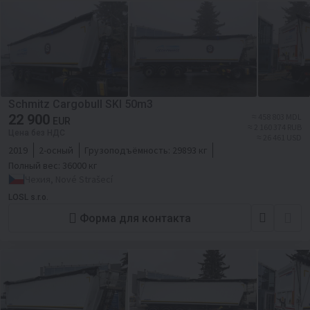
Schmitz Cargobull SKI 50m3
22 900
≈ 458 803 MDL
EUR
≈ 2 160 374 RUB
Цена без НДС
≈ 26 461 USD
2019
2-осный
Грузоподъёмность:
29893 кг
Полный вес:
36000 кг
Чехия, Nové Strašecí
LOSL s.r.o.
Форма для контакта