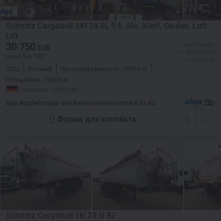
Schmitz Cargobull SKI 24 SL 9.6, Alu, 50m³, Okulen, Luft-
Lift
30 750
≈ 616 079 MDL
EUR
≈ 2 900 939 RUB
Цена без НДС
≈ 35 532 USD
2021
3-осный
Грузоподъёмность:
29556 кг
Полный вес:
36000 кг
Германия, Sittensen
alga Nutzfahrzeug- und Baumaschinen GmbH & Co.KG
Форма для контакта
Schmitz Cargobull ski 24 sl 82