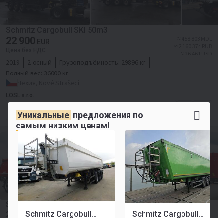
Schmitz Cargobull SKI 50m3
22 900
≈ 458 803 MDL
EUR
≈ 2 160 374 RUB
Цена без НДС
≈ 26 461 USD
2019
2-осный
Грузоподъёмность:
29896 кг
Полный вес:
36000 кг
Чехия, Nové Strašecí
LOSL s.r.o.
Форма для контакта
Уникальные
предложения по
самым низким ценам!
Schmitz Cargobull WYWROTKA / ALUMINIOWA / 24 m3 /
Schmitz Cargobull ski 24 sl 82
Schmitz Cargobull SKI 9,6 52m3
2021 ROK / OPONY 100% / WAGA: 51