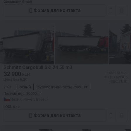
Gassmann GmbH
Форма для контакта
Schmitz Cargobull SKI 24 50 m3
32 900
≈ 659 154 MDL
EUR
≈ 3 103 769 RUB
Цена без НДС
≈ 38 017 USD
2021
3-осный
Грузоподъёмность:
29891 кг
Полный вес:
36000 кг
Чехия, Nové Strašecí
LOSL s.r.o.
Форма для контакта