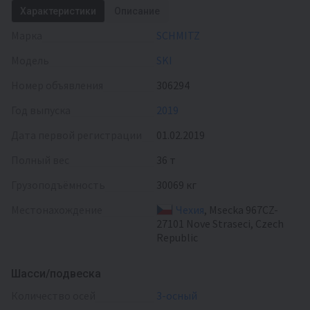
Характеристики
Описание
Марка
SCHMITZ
Модель
SKI
Номер объявления
306294
Год выпуска
2019
Дата первой регистрации
01.02.2019
Полный вес
36 т
Грузоподъёмность
30069 кг
Местонахождение
Чехия
, Msecka 967CZ-
27101 Nove Straseci, Czech
Republic
Шасси/подвеска
Количество осей
3-осный