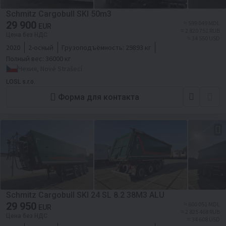
Schmitz Cargobull SKI 50m3
29 900
≈ 599 049 MDL
EUR
≈ 2 820 751 RUB
Цена без НДС
≈ 34 550 USD
2020
2-осный
Грузоподъёмность:
29893 кг
Полный вес:
36000 кг
Чехия, Nové Strašecí
LOSL s.r.o.
Форма для контакта
Schmitz Cargobull SKI 24 SL 8.2 38M3 ALU
29 950
≈ 600 051 MDL
EUR
≈ 2 825 468 RUB
Цена без НДС
≈ 34 608 USD