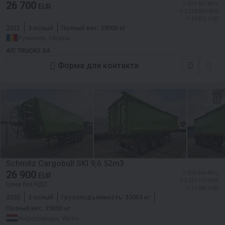
26 700
≈ 534 937 MDL
EUR
≈ 2 518 864 RUB
≈ 30 852 USD
2021
3-осный
Полный вес:
39000 кг
Румыния, Chiajna
AIC TRUCKS SA
Форма для контакта
Schmitz Cargobull SKI 9,6 52m3
26 900
≈ 538 944 MDL
EUR
≈ 2 537 732 RUB
Цена без НДС
≈ 31 084 USD
2020
3-осный
Грузоподъёмность:
33063 кг
Полный вес:
39000 кг
Нидерланды, Vuren