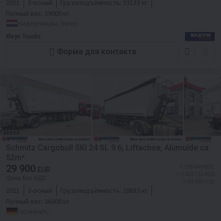
2021
3-осный
Грузоподъёмность:
33133 кг
Полный вес:
39000 кг
Нидерланды, Vuren
Kleyn Trucks
Форма для контакта
Schmitz Cargobull SKI 24 SL 9.6, Liftachse, Alumulde ca.
52m³
29 900
≈ 599 049 MDL
EUR
≈ 2 820 751 RUB
Цена без НДС
≈ 34 550 USD
2021
3-осный
Грузоподъёмность:
29883 кг
Полный вес:
36000 кг
Германия, -