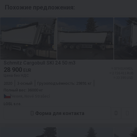
Похожие предложения:
Schmitz Cargobull SKI 24 50 m3
28 900
≈ 579 014 MDL
EUR
≈ 2 726 411 RUB
Цена без НДС
≈ 33 395 USD
2020
3-осный
Грузоподъёмность:
29891 кг
Полный вес:
36000 кг
Чехия, Nové Strašecí
LOSL s.r.o.
Форма для контакта