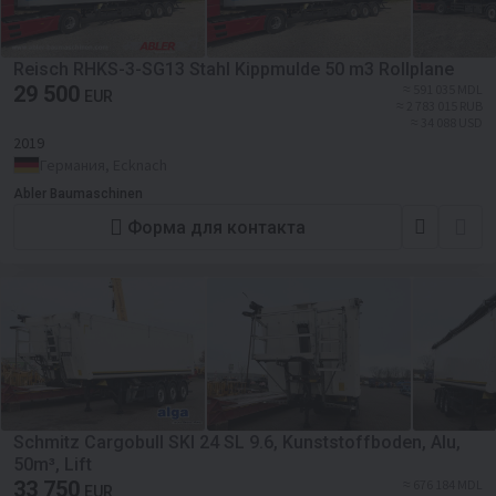
Reisch RHKS-3-SG13 Stahl Kippmulde 50 m3 Rollplane
29 500
≈ 591 035 MDL
EUR
≈ 2 783 015 RUB
≈ 34 088 USD
2019
Германия, Ecknach
Abler Baumaschinen
Форма для контакта
Schmitz Cargobull SKI 24 SL 9.6, Kunststoffboden, Alu,
50m³, Lift
33 750
≈ 676 184 MDL
EUR