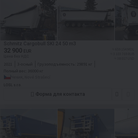
Schmitz Cargobull SKI 24 50 m3
32 900
≈ 659 154 MDL
EUR
≈ 3 103 769 RUB
Цена без НДС
≈ 38 017 USD
2021
3-осный
Грузоподъёмность:
29891 кг
Полный вес:
36000 кг
Чехия, Nové Strašecí
LOSL s.r.o.
Форма для контакта