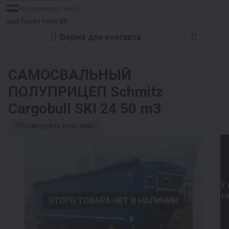
Нидерланды, Venlo
Gast Trucks Venlo BV
Форма для контакта
САМОСВАЛЬНЫЙ
ПОЛУПРИЦЕП
Schmitz
Cargobull SKI 24 50 m3
Посмотреть похожие
У 
т
ЭТОГО ТОВАРА НЕТ В НАЛИЧИИ