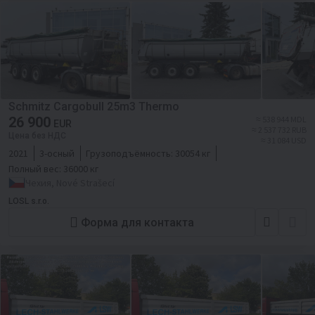
Schmitz Cargobull 25m3 Thermo
26 900
≈ 538 944 MDL
EUR
≈ 2 537 732 RUB
Цена без НДС
≈ 31 084 USD
2021
3-осный
Грузоподъёмность:
30054 кг
Полный вес:
36000 кг
Чехия, Nové Strašecí
LOSL s.r.o.
Форма для контакта