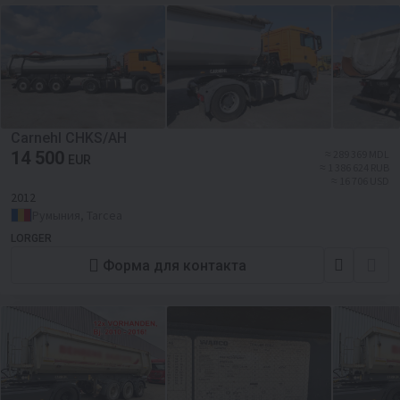
Carnehl CHKS/AH
14 500
≈ 289 369 MDL
EUR
≈ 1 386 624 RUB
≈ 16 706 USD
2012
Румыния, Tarcea
LORGER
Форма для контакта