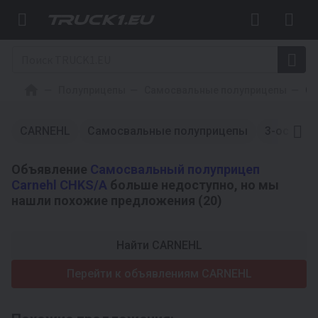
Полуприцепы
Самосвальные полуприцепы
CA
CARNEHL
Самосвальные полуприцепы
3-осный
Объявление
Самосвальный полуприцеп
Carnehl CHKS/A
больше недоступно, но мы
нашли похожие предложения (20)
Найти CARNEHL
Перейти к объявлениям CARNEHL