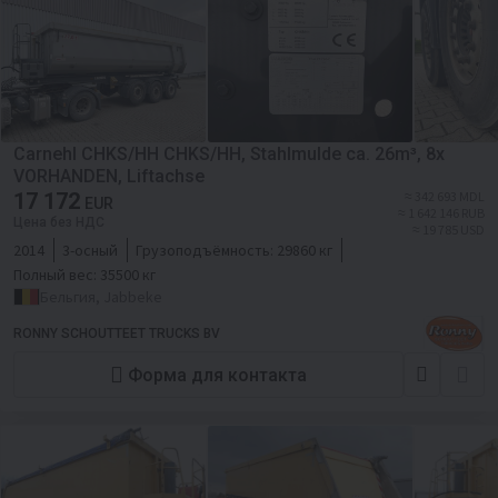
Carnehl CHKS/HH CHKS/HH, Stahlmulde ca. 26m³, 8x
VORHANDEN, Liftachse
17 172
≈ 342 693 MDL
EUR
≈ 1 642 146 RUB
Цена без НДС
≈ 19 785 USD
2014
3-осный
Грузоподъёмность:
29860 кг
Полный вес:
35500 кг
Бельгия, Jabbeke
RONNY SCHOUTTEET TRUCKS BV
Форма для контакта