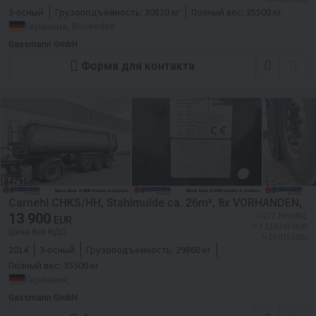
3-осный
Грузоподъёмность:
30820 кг
Полный вес:
35500 кг
Германия, Bovenden
Gassmann GmbH
Форма для контакта
Carnehl CHKS/HH, Stahlmulde ca. 26m³, 8x VORHANDEN,
13 900
≈ 277 395 MDL
EUR
≈ 1 329 247 RUB
Цена без НДС
≈ 16 015 USD
2014
3-осный
Грузоподъёмность:
29860 кг
Полный вес:
35500 кг
Германия, -
Gassmann GmbH