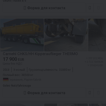
Geurts Trucks B.V.
Форма для контакта
Carnehl CHKS/HH Kipperauflieger THERMO
17 900
≈ 357 221 MDL
EUR
≈ 1 711 764 RUB
Цена без НДС
≈ 20 624 USD
2018
3-осный
Грузоподъёмность:
31880 кг
Полный вес:
38500 кг
Германия, Papierfabrik
Golec Nutzfahrzeuge
Форма для контакта