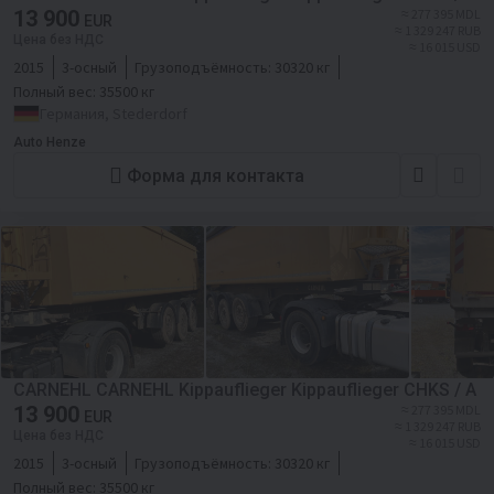
13 900
≈ 277 395 MDL
EUR
≈ 1 329 247 RUB
Цена без НДС
≈ 16 015 USD
2015
3-осный
Грузоподъёмность:
30320 кг
Полный вес:
35500 кг
Германия, Stederdorf
Auto Henze
Форма для контакта
CARNEHL CARNEHL Kippauflieger Kippauflieger CHKS / A
13 900
≈ 277 395 MDL
EUR
≈ 1 329 247 RUB
Цена без НДС
≈ 16 015 USD
2015
3-осный
Грузоподъёмность:
30320 кг
Полный вес:
35500 кг