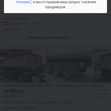
техника"
, и мы отправим ваш запрос тысячам
UŻYWANA / OŚ PODNOSZONA / AL
продавцов.
28 000
≈ 558 782 MDL
EUR
≈ 2 677 620 RUB
Цена без НДС
≈ 32 261 USD
2022
2-осный
Венгрия, XVIII. kerület
Laslo Truck
Форма для контакта
Carnehl CHKS/AH, Alu, 30m³, Alu-Chassis, SAF, Luft-Lift
16 800
≈ 335 269 MDL
EUR
≈ 1 606 572 RUB
Цена без НДС
≈ 19 356 USD
2016
3-осный
Грузоподъёмность:
30820 кг
Полный вес:
35500 кг