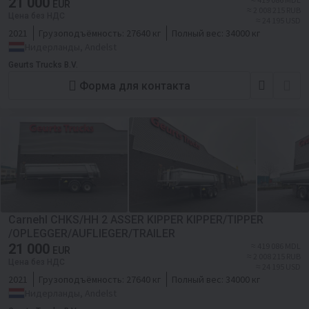
21 000
EUR
≈ 2 008 215 RUB
Цена без НДС
≈ 24 195 USD
2021
Грузоподъёмность:
27640 кг
Полный вес:
34000 кг
Нидерланды, Andelst
Geurts Trucks B.V.
Форма для контакта
Carnehl CHKS/HH 2 ASSER KIPPER KIPPER/TIPPER
/OPLEGGER/AUFLIEGER/TRAILER
21 000
≈ 419 086 MDL
EUR
≈ 2 008 215 RUB
Цена без НДС
≈ 24 195 USD
2021
Грузоподъёмность:
27640 кг
Полный вес:
34000 кг
Нидерланды, Andelst