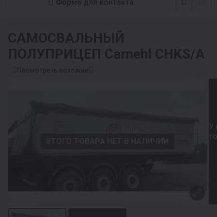
Форма для контакта
САМОСВАЛЬНЫЙ
ПОЛУПРИЦЕП
Carnehl CHKS/A
Посмотреть похожие
У 
т
ЭТОГО ТОВАРА НЕТ В НАЛИЧИИ