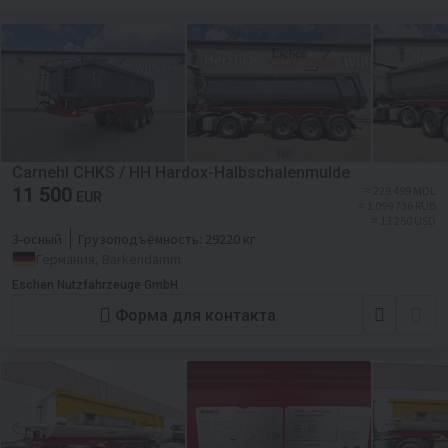
Carnehl CHKS / HH Hardox-Halbschalenmulde
11 500
≈ 229 499 MDL
EUR
≈ 1 099 736 RUB
≈ 13 250 USD
3-осный
Грузоподъёмность:
29220 кг
Германия, Barkendamm
Eschen Nutzfahrzeuge GmbH
Форма для контакта