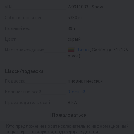
VIN
W0911033... Show
Собственный вес
5380 кг
Полный вес
39 т
Цвет
серый
Местонахождение
Литва
, Gariūnų g. 51 (125
place)
Шасси/подвеска
Подвеска
пневматическая
Количество осей
3-осный
Производитель осей
BPW
Пожаловаться
Это предложение носит исключительно информационный
характер. Пожалуйста, подтвердите детали