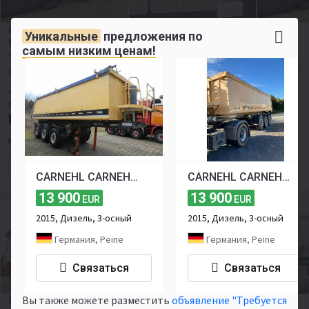
Carnehl CHKS/HH CHKS/HH, Stahlmulde ca. 26m³, 20x
Уникальные
предложения по
VORHANDEN, Liftachse
самым низким ценам!
16 092
≈ 321 139 MDL
EUR
≈ 1 538 866 RUB
Цена без НДС
≈ 18 540 USD
2010
3-осный
Грузоподъёмность:
26750 кг
Полный вес:
34000 кг
Бельгия, Jabbeke
RONNY SCHOUTTEET TRUCKS BV
Форма для контакта
CARNEHL CARNEHL Kippauflieger Kippauflieger CHKS / A
CARNEHL CARNEHL Kippauflieger Kippauflieger CHKS / A
13 900
13 900
EUR
EUR
2015, Дизель, 3-осный
2015, Дизель, 3-осный
Германия, Peine
Германия, Peine
Связаться
Связаться
Вы также можете разместить
объявление "Требуется
Carnehl WYWROTKA 24 M3 / 5 200 KG !! / MAŁO