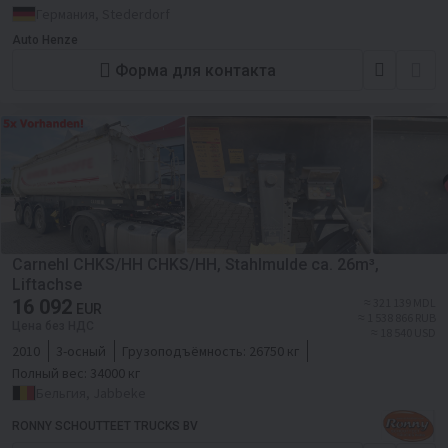
Германия, Stederdorf
Auto Henze
Форма для контакта
Carnehl CHKS/HH CHKS/HH, Stahlmulde ca. 26m³,
Liftachse
16 092
≈ 321 139 MDL
EUR
≈ 1 538 866 RUB
Цена без НДС
≈ 18 540 USD
2010
3-осный
Грузоподъёмность:
26750 кг
Полный вес:
34000 кг
Бельгия, Jabbeke
RONNY SCHOUTTEET TRUCKS BV