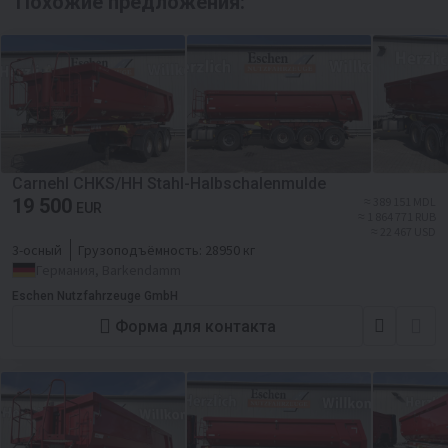
Похожие предложения:
Carnehl CHKS/HH Stahl-Halbschalenmulde
19 500
≈ 389 151 MDL
EUR
≈ 1 864 771 RUB
≈ 22 467 USD
3-осный
Грузоподъёмность:
28950 кг
Германия, Barkendamm
Eschen Nutzfahrzeuge GmbH
Форма для контакта