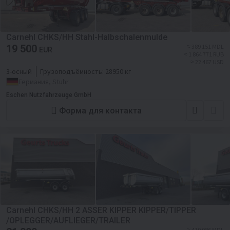
Carnehl CHKS/HH Stahl-Halbschalenmulde
19 500
≈ 389 151 MDL
EUR
≈ 1 864 771 RUB
≈ 22 467 USD
3-осный
Грузоподъёмность:
28950 кг
Германия, Stuhr
Eschen Nutzfahrzeuge GmbH
Форма для контакта
Carnehl CHKS/HH 2 ASSER KIPPER KIPPER/TIPPER
/OPLEGGER/AUFLIEGER/TRAILER
≈ 419 086 MDL