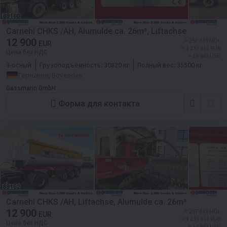
Carnehl CHKS /AH, Alumulde ca. 26m³, Liftachse
12 900
≈ 257 438 MDL
EUR
≈ 1 233 617 RUB
Цена без НДС
≈ 14 863 USD
3-осный
Грузоподъёмность:
30820 кг
Полный вес:
35500 кг
Германия, Bovenden
Gassmann GmbH
Форма для контакта
Carnehl CHKS /AH, Liftachse, Alumulde ca. 26m³
12 900
≈ 257 438 MDL
EUR
≈ 1 233 617 RUB
Цена без НДС
≈ 14 863 USD