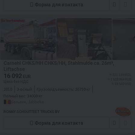
Форма для контакта
Carnehl CHKS/HH CHKS/HH, Stahlmulde ca. 26m³,
Liftachse
16 092
≈ 321 139 MDL
EUR
≈ 1 538 866 RUB
Цена без НДС
≈ 18 540 USD
2010
3-осный
Грузоподъёмность:
26750 кг
Полный вес:
34000 кг
Бельгия, Jabbeke
RONNY SCHOUTTEET TRUCKS BV
Форма для контакта