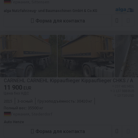
Германия, Sittensen
alga Nutzfahrzeug- und Baumaschinen GmbH & Co.KG
Форма для контакта
CARNEHL CARNEHL Kippauflieger Kippauflieger CHKS / A
11 900
≈ 237 482 MDL
EUR
≈ 1 137 988 RUB
Цена без НДС
≈ 13 710 USD
2015
3-осный
Грузоподъёмность:
30410 кг
Полный вес:
35500 кг
Германия, Stederdorf
Auto Henze
Форма для контакта