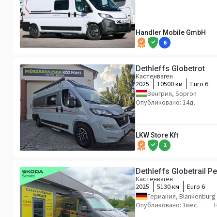
Handler Mobile GmbH
6
Dethleffs Globetrot
Кастенваген
2025
10500 км
Euro 6
Венгрия, Sopron
Опубликовано: 14д.
LKW Store Kft
2
Dethleffs Globetrail
Кастенваген
2025
5130 км
Euro 6
Германия, Blankenburg 
Опубликовано: 1мес.