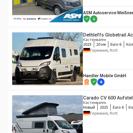
ASM Autoservice Meißner
1
Dethleffs Globetrail Ac
Кастенваген
2025
20 км
Euro 6
Кол
Германия, Rott
Handler Mobile GmbH
6
Carado CV 600 Aufstell
Кастенваген
Новый
2025
Euro 6
Ко
Германия, Rott