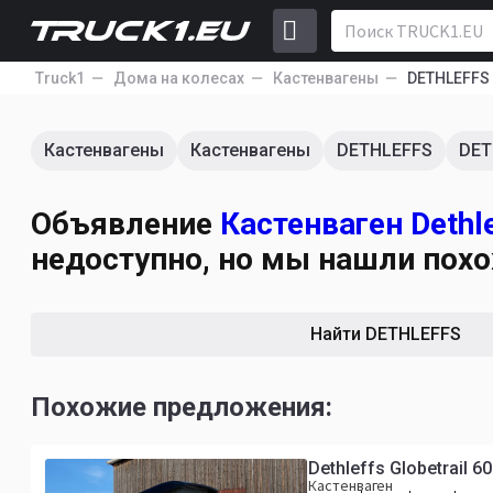
Truck1
Дома на колесах
Кастенвагены
DETHLEFFS
Кастенвагены
Кастенвагены
DETHLEFFS
DET
Объявление
Кастенваген Dethle
недоступно, но мы нашли пох
Найти DETHLEFFS
Похожие предложения:
Dethleffs Globetrail 6
Кастенваген