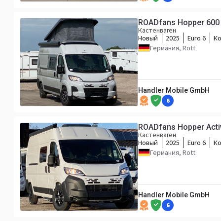
ROADfans Hopper 600 m
Кастенваген
Новый
2025
Euro 6
Ко
Германия, Rott
Handler Mobile GmbH
6
ROADfans Hopper Acti
Кастенваген
Новый
2025
Euro 6
Ко
Германия, Rott
Handler Mobile GmbH
6