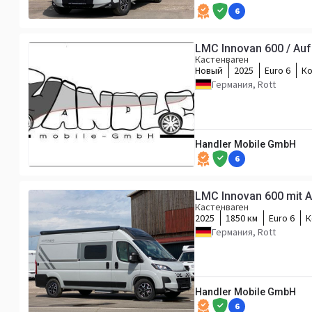
6
LMC Innovan 600 / Aufs
Кастенваген
Новый
2025
Euro 6
Ко
Германия, Rott
Handler Mobile GmbH
6
LMC Innovan 600 mit A
Кастенваген
2025
1850 км
Euro 6
К
Германия, Rott
Handler Mobile GmbH
6