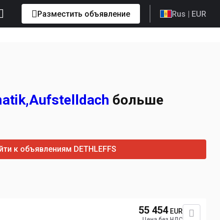
Разместить объявление
Rus
| EUR
atik,Aufstelldach
больше
йти к объявлениям DETHLEFFS
55 454
EUR
Цена без НДС