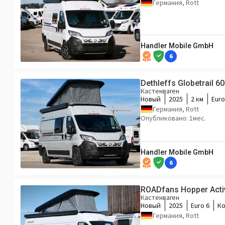
Германия, Rott
Handler Mobile GmbH
6
Dethleffs Globetrail 6
Кастенваген
Новый
2025
2 км
Euro
Германия, Rott
Опубликовано: 1мес.
Handler Mobile GmbH
6
ROADfans Hopper Activ
Кастенваген
Новый
2025
Euro 6
Ко
Германия, Rott