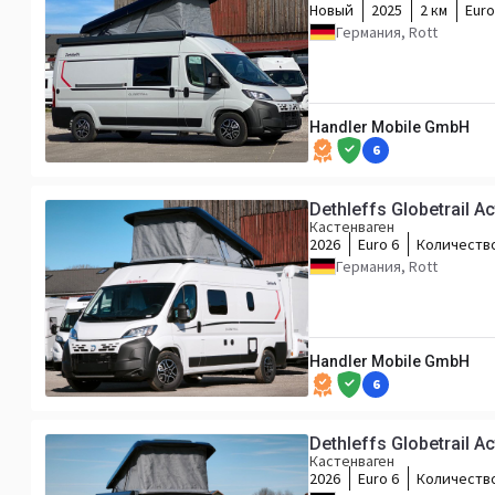
Новый
2025
2 км
Euro
Германия, Rott
Handler Mobile GmbH
6
Dethleffs Globetrail A
Кастенваген
2026
Euro 6
Количеств
Германия, Rott
Handler Mobile GmbH
6
Dethleffs Globetrail A
Кастенваген
2026
Euro 6
Количеств