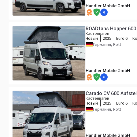
Handler Mobile GmbH
6
ROADfans Hopper 600 m
Кастенваген
Новый
2025
Euro 6
Ко
Германия, Rott
Handler Mobile GmbH
6
Carado CV 600 Aufstel
Кастенваген
Новый
2025
Euro 6
Ко
Германия, Rott
Handler Mobile GmbH