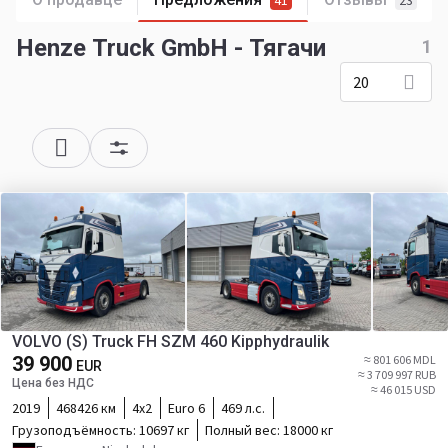
41
23
Henze Truck GmbH - Тягачи
1
20
VOLVO (S) Truck FH SZM 460 Kipphydraulik
39 900
≈ 801 606 MDL
EUR
≈ 3 709 997 RUB
Цена без НДС
≈ 46 015 USD
2019
468426 км
4х2
Euro 6
469 л.с.
Грузоподъёмность:
10697 кг
Полный вес:
18000 кг