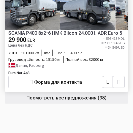
SCANIA P400 8x2*6 HMK Bilcon 24.000 l. ADR Euro 5
29 900
≈ 598 415 MDL
EUR
≈ 2 797 566 RUB
Цена без НДС
≈ 34 549 USD
2010
981000 км
8х2
Euro 5
400 л.с.
Грузоподъёмность:
19150 кг
Полный вес:
32000 кг
Дания, Padborg
Euro Nor A/S
Форма для контакта
Посмотреть все предложения
(98)