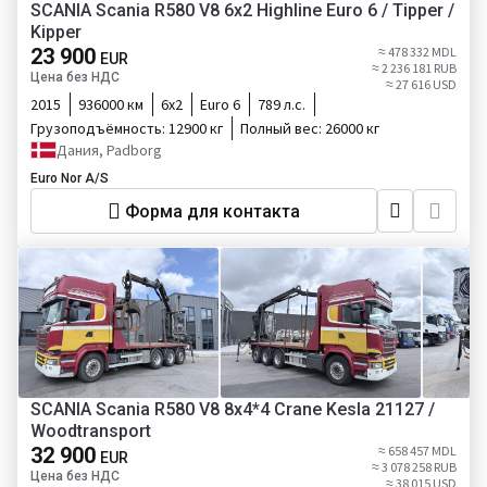
SCANIA Scania R580 V8 6x2 Highline Euro 6 / Tipper /
Kipper
23 900
≈ 478 332 MDL
EUR
≈ 2 236 181 RUB
Цена без НДС
≈ 27 616 USD
2015
936000 км
6х2
Euro 6
789 л.с.
Грузоподъёмность:
12900 кг
Полный вес:
26000 кг
Дания, Padborg
Euro Nor A/S
Форма для контакта
SCANIA Scania R580 V8 8x4*4 Crane Kesla 21127 /
Woodtransport
32 900
≈ 658 457 MDL
EUR
≈ 3 078 258 RUB
Цена без НДС
≈ 38 015 USD