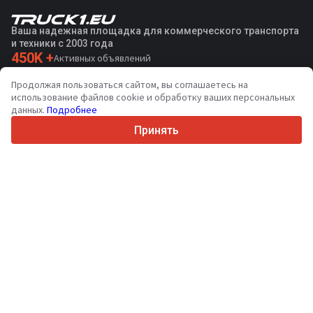
Ваша надежная площадка для коммерческого транспорта
и техники с 2003 года
450K +
Активных объявлений
70+
Стран по всему миру
Продолжая пользоваться сайтом, вы соглашаетесь на
36
Поддерживаемых языков
использование файлов cookie и обработку ваших персональных
данных.
Подробнее
4.7/5
Trustpilot
Принять
Продавцам
Услуги по продвижению
Цены на платные услуги сайта
Поддержка
Покупателям
Отзывы о брендах
Выставки