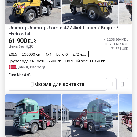
Unimog Unimog U serie 427 4x4 Tipper / Kipper /
Hydrostat
61 900
≈ 1 238 860 MDL
EUR
≈ 5 791 617 RUB
Цена без НДС
≈ 71 524 USD
2015
190000 км
4х4
Euro 6
272 л.с.
Грузоподъёмность:
6600 кг
Полный вес:
11950 кг
Дания, Padborg
Euro Nor A/S
Форма для контакта