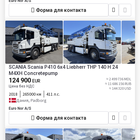
Euro Nor A/S
Форма для контакта
SCANIA Scania P410 6x4 Liebherr THP 140 H 24
M4XH Concretepump
124 900
≈ 2 499 736 MDL
EUR
≈ 11 686 156 RUB
Цена без НДС
≈ 144 320 USD
2018
265000 км
411 л.с.
Дания, Padborg
Euro Nor A/S
Форма для контакта