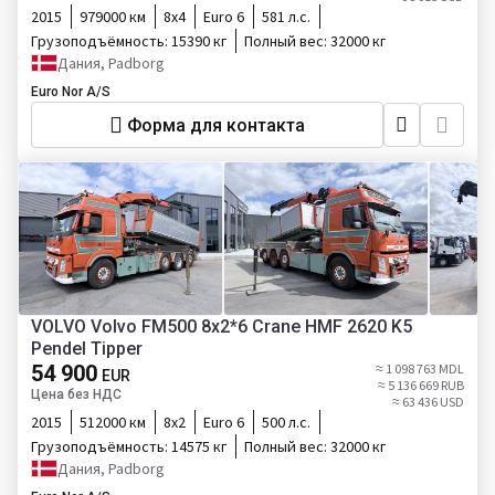
2015
979000 км
8х4
Euro 6
581 л.с.
Грузоподъёмность:
15390 кг
Полный вес:
32000 кг
Дания, Padborg
Euro Nor A/S
Форма для контакта
VOLVO Volvo FM500 8x2*6 Crane HMF 2620 K5
Pendel Tipper
54 900
≈ 1 098 763 MDL
EUR
≈ 5 136 669 RUB
Цена без НДС
≈ 63 436 USD
2015
512000 км
8х2
Euro 6
500 л.с.
Грузоподъёмность:
14575 кг
Полный вес:
32000 кг
Дания, Padborg