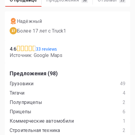
98
33
Надёжный
Более 17 лет с Truck1
17
33 reviews
4.6
Источник: Google Maps
Предложения (98)
Грузовики
49
Тягачи
4
Полуприцепы
2
Прицепы
6
Коммерческие автомобили
1
Строительная техника
2