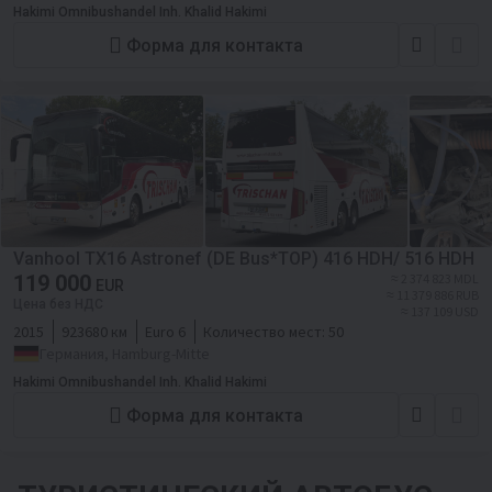
Hakimi Omnibushandel Inh. Khalid Hakimi
Форма для контакта
Vanhool TX16 Astronef (DE Bus*TOP) 416 HDH/ 516 HDH
119 000
≈ 2 374 823 MDL
EUR
≈ 11 379 886 RUB
Цена без НДС
≈ 137 109 USD
2015
923680 км
Euro 6
Количество мест:
50
Германия, Hamburg-Mitte
Hakimi Omnibushandel Inh. Khalid Hakimi
Форма для контакта