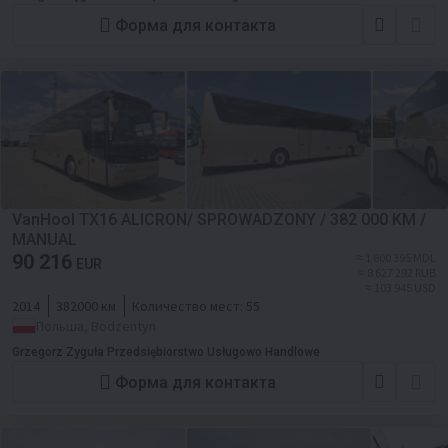
Форма для контакта
VanHool TX16 ALICRON/ SPROWADZONY / 382 000 KM /
MANUAL
90 216
≈ 1 800 395 MDL
EUR
≈ 8 627 292 RUB
≈ 103 945 USD
2014
382000 км
Количество мест:
55
Польша, Bodzentyn
Grzegorz Zyguła Przedsiębiorstwo Usługowo Handlowe
Форма для контакта