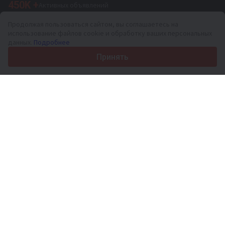
450K +
Активных объявлений
70+
Стран по всему миру
Продолжая пользоваться сайтом, вы соглашаетесь на
36
Поддерживаемых языков
использование файлов cookie и обработку ваших персональных
данных.
Подробнее
4.7/5
Trustpilot
Принять
Продавцам
Услуги по продвижению
Цены на платные услуги сайта
Поддержка
Покупателям
Отзывы о брендах
Выставки
Лизинг
Информация