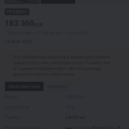
ПРОДАНО
183 360
EUR
≈ 3 659 223 MDL
≈ 17 534 588 RUB
≈ 211 263 USD
14 Май 2025
Это объявление хранится в архиве для справки
(характеристики, типичная цена). На сайте нет
устаревших объявлений — все актуальные
варианты можно найти ниже.
Характеристики
Описание
Марка
VAN HOOL
Год выпуска
2018
Пробег
146000 км
Местонахождение
Польша
, Wolności 3 , 26-