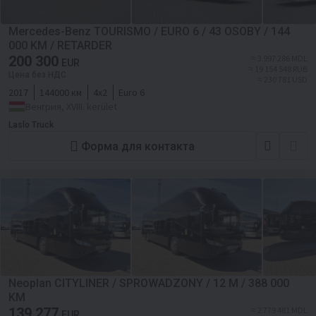
Mercedes-Benz TOURISMO / EURO 6 / 43 OSOBY / 144
000 KM / RETARDER
200 300
≈ 3 997 286 MDL
EUR
≈ 19 154 548 RUB
Цена без НДС
≈ 230 781 USD
2017
144000 км
4х2
Euro 6
Венгрия, XVIII. kerület
Laslo Truck
Форма для контакта
Neoplan CITYLINER / SPROWADZONY / 12 M / 388 000
KM
139 277
≈ 2 779 481 MDL
EUR