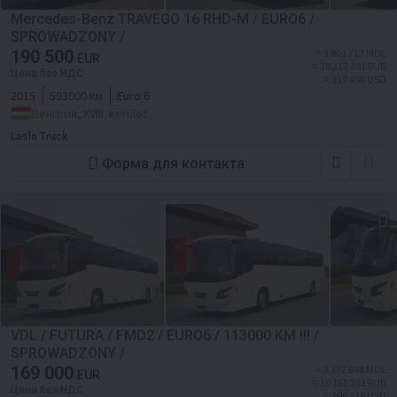
Mercedes-Benz TRAVEGO 16 RHD-M / EURO6 /
SPROWADZONY /
190 500
≈ 3 801 713 MDL
EUR
≈ 18 217 381 RUB
Цена без НДС
≈ 219 490 USD
2015
593000 км
Euro 6
Венгрия, XVIII. kerület
Laslo Truck
Форма для контакта
VDL / FUTURA / FMD2 / EURO6 / 113000 KM !!! /
SPROWADZONY /
169 000
≈ 3 372 648 MDL
EUR
≈ 16 161 351 RUB
Цена без НДС
≈ 194 718 USD