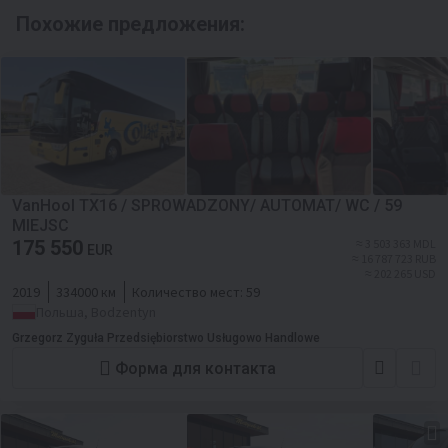
Похожие предложения:
VanHool TX16 / SPROWADZONY/ AUTOMAT/ WC / 59
MIEJSC
175 550
≈ 3 503 363 MDL
EUR
≈ 16 787 723 RUB
≈ 202 265 USD
2019
334000 км
Количество мест:
59
Польша, Bodzentyn
Grzegorz Zyguła Przedsiębiorstwo Usługowo Handlowe
Форма для контакта