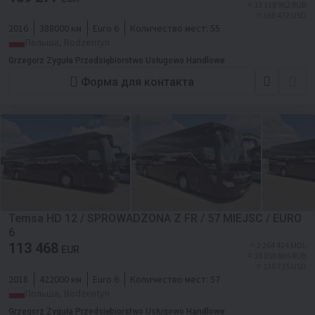
≈ 13 318 962 RUB
≈ 160 472 USD
2016
388000 км
Euro 6
Количество мест:
55
Польша, Bodzentyn
Grzegorz Zyguła Przedsiębiorstwo Usługowo Handlowe
Форма для контакта
Temsa HD 12 / SPROWADZONA Z FR / 57 MIEJSC / EURO
6
113 468
≈ 2 264 424 MDL
EUR
≈ 10 850 865 RUB
≈ 130 735 USD
2018
422000 км
Euro 6
Количество мест:
57
Польша, Bodzentyn
Grzegorz Zyguła Przedsiębiorstwo Usługowo Handlowe