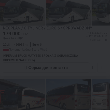
NEOPLAN / CITYLINER / EURO 6 / SPROWADZONY
179 000
≈ 3 572 213 MDL
EUR
≈ 17 117 644 RUB
Цена без НДС
≈ 206 240 USD
2018
426999 км
Euro 6
Польша, Leśna-Stara Wieś
IMPERIUM TRUCK MATYSEK SPÓŁKA Z OGRANICZONĄ
ODPOWIEDZIALNOŚCIĄ
Форма для контакта