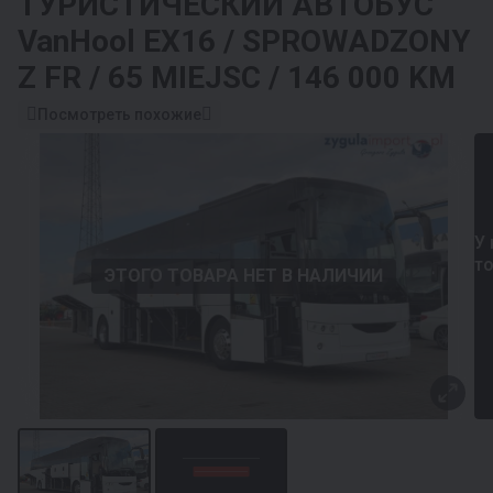
ТУРИСТИЧЕСКИЙ АВТОБУС
VanHool EX16 / SPROWADZONY
Z FR / 65 MIEJSC / 146 000 KM
Посмотреть похожие
У 
т
ЭТОГО ТОВАРА НЕТ В НАЛИЧИИ