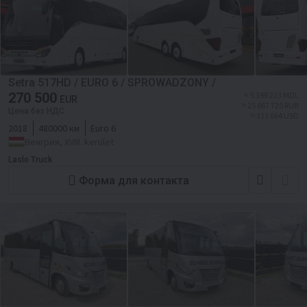
Setra 517HD / EURO 6 / SPROWADZONY /
270 500
≈ 5 398 233 MDL
EUR
≈ 25 867 725 RUB
Цена без НДС
≈ 311 664 USD
2018
480000 км
Euro 6
Венгрия, XVIII. kerület
Laslo Truck
Форма для контакта