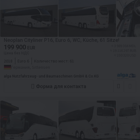
Neoplan Cityliner P16, Euro 6, WC, Küche, 61 Sitze!
199 900
≈ 3 989 304 MDL
EUR
≈ 19 116 297 RUB
Цена без НДС
≈ 230 320 USD
2018
Euro 6
Количество мест:
61
Германия, Sittensen
alga Nutzfahrzeug- und Baumaschinen GmbH & Co.KG
Форма для контакта