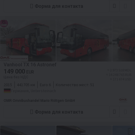
Форма для контакта
Vanhool TX 16 Astronef
149 000
≈ 2 973 518 MDL
EUR
≈ 14 248 765 RUB
Цена без НДС
≈ 171 674 USD
2015
441705 км
Euro 6
Количество мест:
51
Германия, Untersteinach
OMR Omnibushandel Mario Röttgen GmbH
Форма для контакта