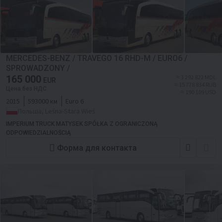
MERCEDES-BENZ / TRAVEGO 16 RHD-M / EURO6 /
SPROWADZONY /
165 000
≈ 3 292 822 MDL
EUR
≈ 15 778 834 RUB
Цена без НДС
≈ 190 109 USD
2015
593000 км
Euro 6
Польша, Leśna-Stara Wieś
IMPERIUM TRUCK MATYSEK SPÓŁKA Z OGRANICZONĄ
ODPOWIEDZIALNOŚCIĄ
Форма для контакта