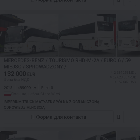
MERCEDES-BENZ / TOURISMO RHD-M-2A / EURO 6 / 59
MIEJSC / SPROWADZONY /
132 000
≈ 2 634 258 MDL
EUR
≈ 12 623 067 RUB
Цена без НДС
≈ 152 087 USD
2015
499000 км
Euro 6
Польша, Leśna-Stara Wieś
IMPERIUM TRUCK MATYSEK SPÓŁKA Z OGRANICZONĄ
ODPOWIEDZIALNOŚCIĄ
Форма для контакта