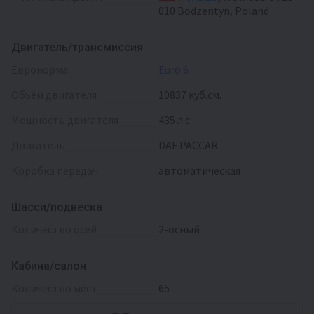
010 Bodzentyn, Poland
Двигатель/трансмиссия
Евронорма
Euro 6
Объём двигателя
10837 куб.см.
Мощность двигателя
435 л.с.
Двигатель
DAF PACCAR
Коробка передач
автоматическая
Шасси/подвеска
Количество осей
2-осный
Кабина/салон
Количество мест
65