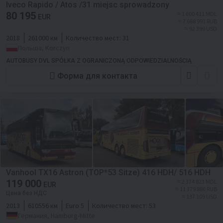
Iveco Rapido / Atos /31 miejsc sprowadzony
80 195
≈ 1 600 411 MDL
EUR
≈ 7 668 991 RUB
≈ 92 399 USD
2018
261000 км
Количество мест:
31
Польша, Korczyn
AUTOBUSY DVL SPÓŁKA Z OGRANICZONĄ ODPOWIEDZIALNOŚCIĄ
Форма для контакта
Vanhool TX16 Astron (TOP*53 Sitze) 416 HDH/ 516 HDH
119 000
≈ 2 374 823 MDL
EUR
≈ 11 379 886 RUB
Цена без НДС
≈ 137 109 USD
2013
610556 км
Euro 5
Количество мест:
53
Германия, Hamburg-Mitte