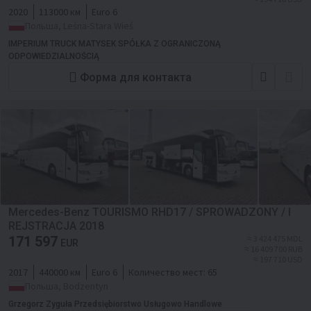
2020
113000 км
Euro 6
Польша, Leśna-Stara Wieś
IMPERIUM TRUCK MATYSEK SPÓŁKA Z OGRANICZONĄ
ODPOWIEDZIALNOŚCIĄ
Форма для контакта
Mercedes-Benz TOURISMO RHD17 / SPROWADZONY / I
REJSTRACJA 2018
171 597
≈ 3 424 475 MDL
EUR
≈ 16 409 700 RUB
≈ 197 710 USD
2017
440000 км
Euro 6
Количество мест:
65
Польша, Bodzentyn
Grzegorz Zyguła Przedsiębiorstwo Usługowo Handlowe